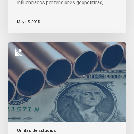
influenciados por tensiones geopolíticas,…
Mayo 5, 2025
Nuevas
oportunidades
ante
el
ascenso
del
cobre
y
movimientos
del
mercado
Unidad de Estudios