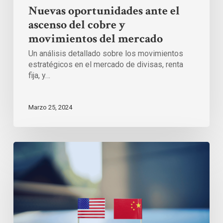
Nuevas oportunidades ante el
ascenso del cobre y
movimientos del mercado
Un análisis detallado sobre los movimientos
estratégicos en el mercado de divisas, renta
fija, y…
Marzo 25, 2024
Nuevas
tensiones
comerciales
y
flujos
cambiarios
condicionan
a
los