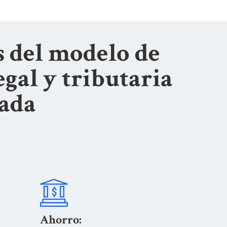
s del modelo de
egal y tributaria
zada
Ahorro: