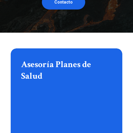
Ver Modelo
Contacto
Ver Soluciones
Asesoría
Planes
de
Asesoría Planes de
Salud
Salud