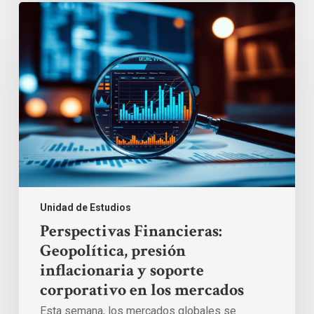
Perspectivas
Financieras:
Geopolítica,
presión
inflacionaria
y
soporte
corporativo
en
los
mercados
Unidad de Estudios
Perspectivas Financieras:
Geopolítica, presión
inflacionaria y soporte
corporativo en los mercados
Esta semana, los mercados globales se