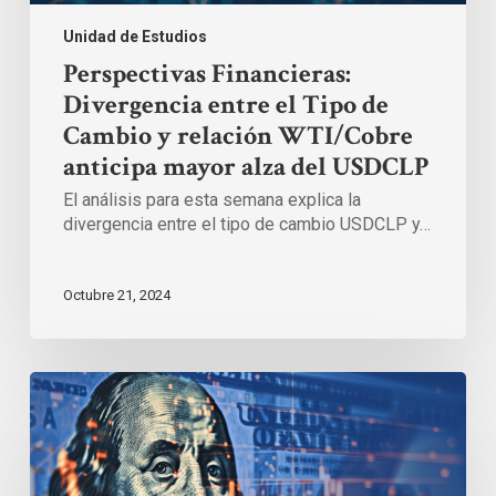
USDCLP
Unidad de Estudios
Perspectivas Financieras:
Divergencia entre el Tipo de
Cambio y relación WTI/Cobre
anticipa mayor alza del USDCLP
El análisis para esta semana explica la
divergencia entre el tipo de cambio USDCLP y…
Octubre 21, 2024
Aranceles
de
EE.UU.
elevan
la
tensión