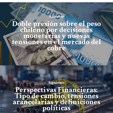
Anterior
Doble presión sobre el peso
chileno por decisiones
monetarias y nuevas
tensiones en el mercado del
cobre
Siguiente
Perspectivas Financieras:
Tipo de cambio, tensiones
arancelarias y definiciones
políticas