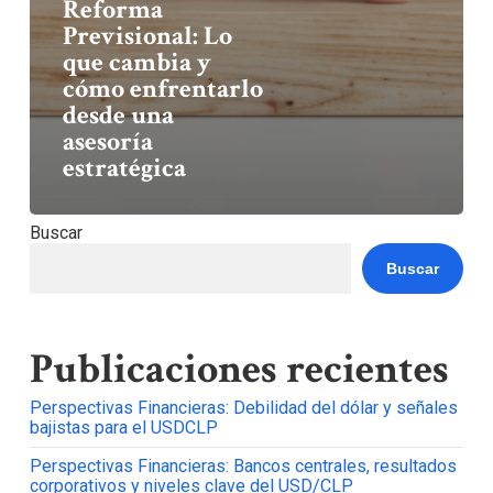
Reforma
Previsional: Lo
que cambia y
cómo enfrentarlo
desde una
asesoría
estratégica
Buscar
Buscar
Publicaciones recientes
Perspectivas Financieras: Debilidad del dólar y señales
bajistas para el USDCLP
Perspectivas Financieras: Bancos centrales, resultados
corporativos y niveles clave del USD/CLP