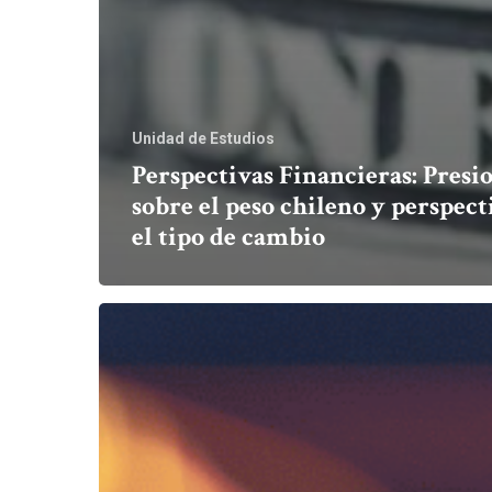
Unidad de Estudios
Perspectivas Financieras: Presi
sobre el peso chileno y perspect
el tipo de cambio
Commodities
en
alza,
tipo
de
cambio
en