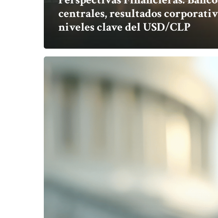
centrales, resultados corporativ
niveles clave del USD/CLP
Perspectivas
Financieras:
Tensiones
geopolíticas,
resultados
corporativos
en
EE.UU.
y
presión
cambiaria
local