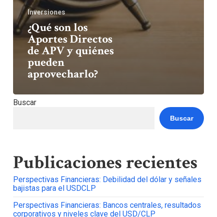
Inversiones
¿Qué son los
Aportes Directos
de APV y quiénes
pueden
aprovecharlo?
Buscar
Buscar
Publicaciones recientes
Perspectivas Financieras: Debilidad del dólar y señales
bajistas para el USDCLP
Perspectivas Financieras: Bancos centrales, resultados
corporativos y niveles clave del USD/CLP