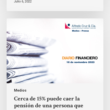
Julio 6, 2022
Cerca
de
15%
puede
caer
la
pensión
de
una
persona
que
tiene
lagunas
previsionales
entre
los
Medios
36
y
Cerca de 15% puede caer la
40
pensión de una persona que
años