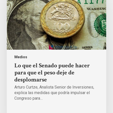
puede
hacer
para
que
el
peso
deje
de
desplomarse
Medios
Lo que el Senado puede hacer
para que el peso deje de
desplomarse
Arturo Curtze, Analista Senior de Inversiones,
explica las medidas que podría impulsar el
Congreso para…