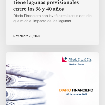
tiene lagunas previsionales
entre los 36 y 40 años
Diario Financiero nos invitó a realizar un estudio
que mida el impacto de las lagunas…
Noviembre 20, 2023
Número
de
jubilaciones
se
duplica
y
anota
récord
histórico,
pero
monto
de
pensiones