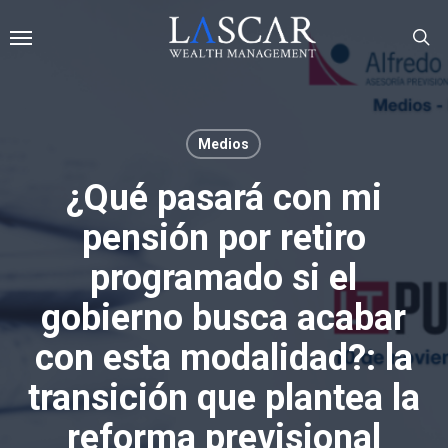
Skip
Menu
to
main
se
content
Medios
¿Qué pasará con mi
pensión por retiro
programado si el
gobierno busca acabar
con esta modalidad?: la
transición que plantea la
reforma previsional