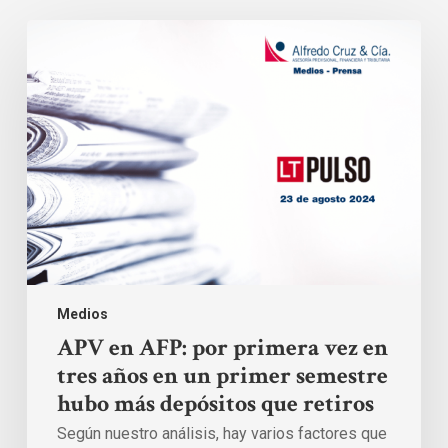
APV
en
AFP:
por
primera
vez
en
tres
años
en
un
primer
semestre
hubo
más
depósitos
Medios
que
retiros
APV en AFP: por primera vez en
tres años en un primer semestre
hubo más depósitos que retiros
Según nuestro análisis, hay varios factores que