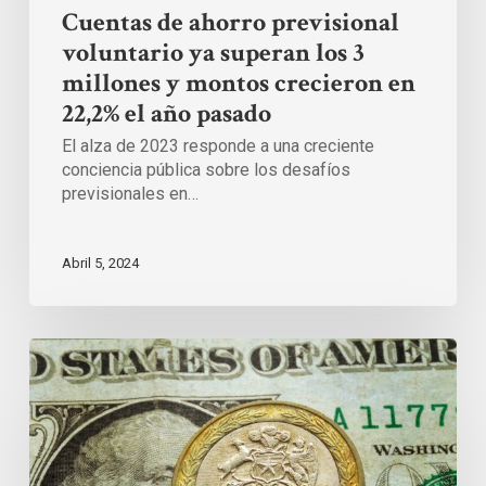
pasado
Cuentas de ahorro previsional
voluntario ya superan los 3
millones y montos crecieron en
22,2% el año pasado
El alza de 2023 responde a una creciente
conciencia pública sobre los desafíos
previsionales en…
Abril 5, 2024
Lo
que
el
Senado
puede
hacer
para
que