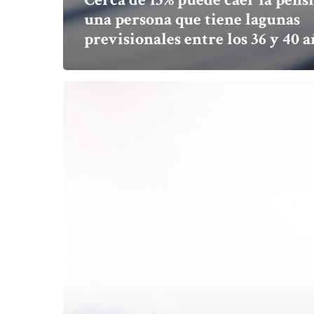
una persona que tiene lagunas
previsionales entre los 36 y 40 
AFP
pierden
terreno
en
administración
de
saldo
de
APV
y
corredoras
de
bolsa