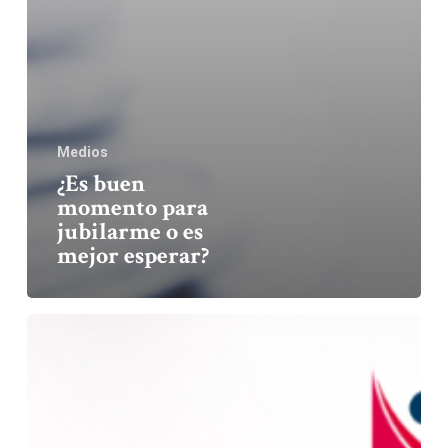
Medios
¿Es buen
momento para
jubilarme o es
mejor esperar?
Número
de
jubilaciones
se
duplica