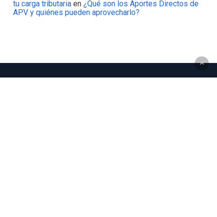
tu carga tributaria
en
¿Qué son los Aportes Directos de
APV y quiénes pueden aprovecharlo?
Información de Contacto
Lascar WM no actúa como intermediario de valores ni
realiza asesoría previsional directa. Su función es
coordinar y articular una experiencia integral de
asesoría, siempre indicando la empresa responsable de
cada servicio prestado. Todos los contratos,
comunicaciones y asesorías están respaldados por la
razón social legalmente habilitada y debidamente
individualizados.