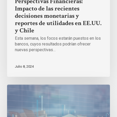
Perspectivas Financieras:
Impacto de las recientes
decisiones monetarias y
reportes de utilidades en EE.UU.
y Chile
Esta semana, los focos estarán puestos en los
bancos, cuyos resultados podrían ofrecer
nuevas perspectivas…
Julio 8, 2024
Impacto
electoral
en
Chile
y
expectativas
económicas