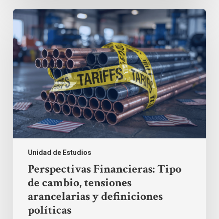
Perspectivas
Financieras:
Tipo
de
cambio,
tensiones
arancelarias
y
definiciones
políticas
Unidad de Estudios
Perspectivas Financieras: Tipo
de cambio, tensiones
arancelarias y definiciones
políticas