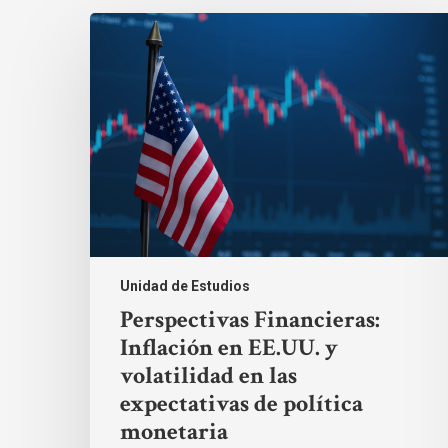
Perspectivas
Financieras:
Inflación
en
EE.UU.
y
volatilidad
en
las
expectativas
de
política
monetaria
Unidad de Estudios
Perspectivas Financieras:
Inflación en EE.UU. y
volatilidad en las
expectativas de política
monetaria