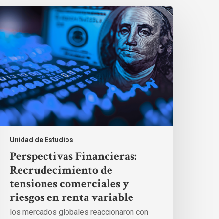
erspectivas
inancieras:
ecrudecimiento
e
ensiones
omerciales
iesgos
n
enta
ariable
Unidad de Estudios
Perspectivas Financieras:
Recrudecimiento de
tensiones comerciales y
riesgos en renta variable
los mercados globales reaccionaron con