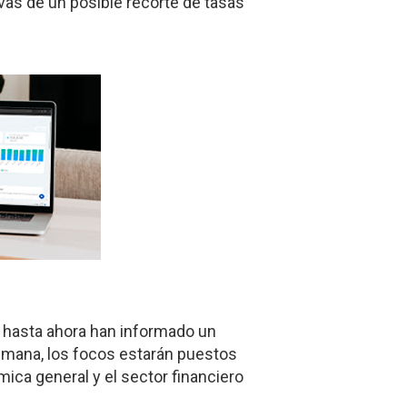
ivas de un posible recorte de tasas
 hasta ahora han informado un
semana, los focos estarán puestos
ica general y el sector financiero