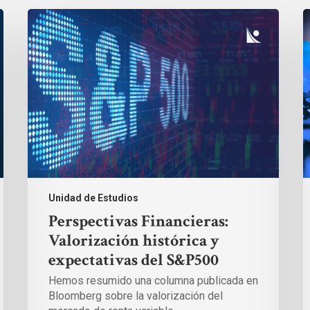
Perspectivas
P
Financieras:
F
Valorización
R
histórica
d
y
t
expectativas
c
del
y
S&P500
r
e
r
v
Unidad de Estudios
Perspectivas Financieras:
Valorización histórica y
expectativas del S&P500
Hemos resumido una columna publicada en
Bloomberg sobre la valorización del