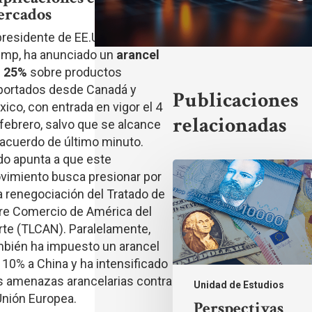
rcados
presidente de EE.UU., Donald
ump, ha anunciado un
arancel
l 25%
sobre productos
portados desde Canadá y
Publicaciones
ico, con entrada en vigor el 4
relacionadas
febrero, salvo que se alcance
acuerdo de último minuto.
do apunta a que este
Perspectivas
vimiento busca presionar por
Financieras:
Decisiones
 renegociación del Tratado de
clave
bre Comercio de América del
de
Política
te (TLCAN). Paralelamente,
Monetaria
mbién ha impuesto un arancel
y
 10% a China y ha intensificado
su
impacto
s amenazas arancelarias contra
Unidad de Estudios
en
Unión Europea.
los
Perspectivas