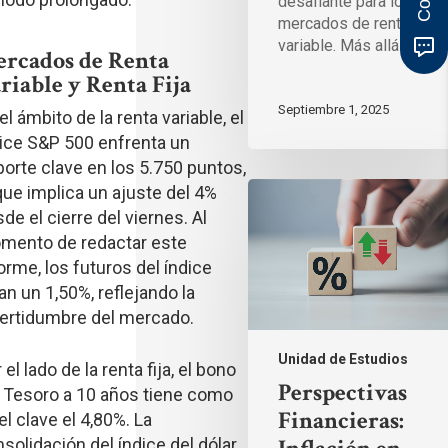
desafiante para los
mercados de renta
variable. Más allá de…
rcados de Renta
riable y Renta Fija
Septiembre 1, 2025
el ámbito de la renta variable, el
ice S&P 500 enfrenta un
orte clave en los 5.750 puntos,
Perspectivas
que implica un ajuste del 4%
Financieras:
de el cierre del viernes. Al
Inflación
en
mento de redactar este
EE.UU.,
orme, los futuros del índice
resultados
an un 1,50%, reflejando la
corporativos
y
certidumbre del mercado.
señales
de
Unidad de Estudios
agotamiento
 el lado de la renta fija, el bono
en
Perspectivas
 Tesoro a 10 años tiene como
el
Financieras:
el clave el 4,80%. La
peso
chileno
solidación del índice del dólar