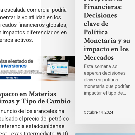
Mercados
Financieras:
a escalada comercial podría
Decisiones
entar la volatilidad en los
clave de
cados financieros globales,
Política
n impactos diferenciados en
Monetaria y su
ersos activos.
impacto en los
Mercados
Esta semana se
esperan decisiones
clave en política
monetaria que podrían
pacto en Materias
impactar el tipo de…
imas y Tipo de Cambio
anuncio de los aranceles ha
Octubre 14, 2024
ulsado el precio del petróleo
 referencia estadounidense
st Texas Intermediate, WTI),