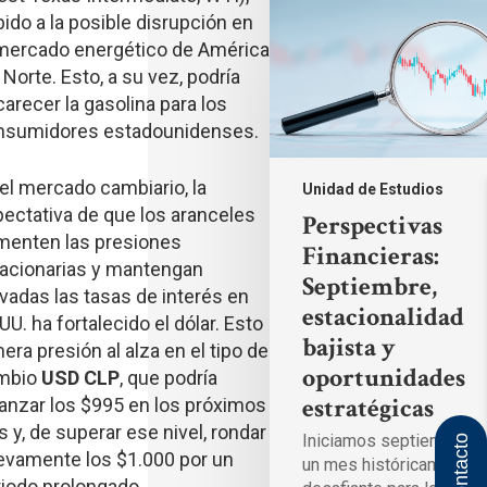
Perspectivas
ido a la posible disrupción en
Financieras:
Septiembre,
 mercado energético de América
estacionalidad
 Norte. Esto, a su vez, podría
bajista
y
arecer la gasolina para los
oportunidades
nsumidores estadounidenses.
estratégicas
el mercado cambiario, la
Unidad de Estudios
ectativa de que los aranceles
Perspectivas
menten las presiones
Financieras:
lacionarias y mantengan
Septiembre,
vadas las tasas de interés en
estacionalidad
UU. ha fortalecido el dólar. Esto
bajista y
era presión al alza en el tipo de
oportunidades
mbio
USD CLP
, que podría
estratégicas
anzar los $995 en los próximos
s y, de superar ese nivel, rondar
Iniciamos septiembre,
Contacto
evamente los $1.000 por un
un mes históricamente
iodo prolongado.