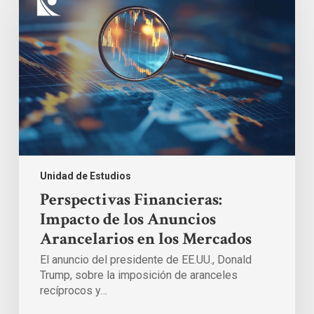
Impacto
de
los
Anuncios
Arancelarios
en
los
Mercados
Unidad de Estudios
Perspectivas Financieras:
Impacto de los Anuncios
Arancelarios en los Mercados
El anuncio del presidente de EE.UU., Donald
Trump, sobre la imposición de aranceles
recíprocos y…