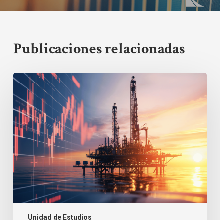
Publicaciones relacionadas
Perspectivas
Financieras:
Retroceso
en
Commodities
y
Presión
Cambiaria
Local
Unidad de Estudios