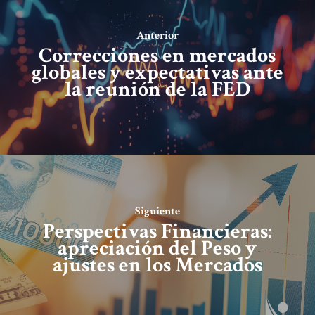
Anterior
Correcciones en mercados
globales y expectativas ante
la reunión de la FED
Siguiente
Perspectivas Financieras:
apreciación del Peso y
ajustes en los Mercados