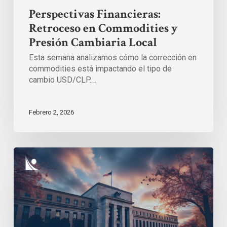
Perspectivas Financieras:
Retroceso en Commodities y
Presión Cambiaria Local
Esta semana analizamos cómo la corrección en
commodities está impactando el tipo de
cambio USD/CLP.…
Febrero 2, 2026
Impacto
de
las
recientes
decisiones
de
política
monetaria