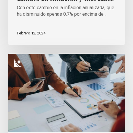
Con este cambio en la inflación anualizada, que
ha disminuido apenas 0,7% por encima de…
Febrero 12, 2024
Cuáles
son
los
mejores
fondos
de
inversión
en
2024