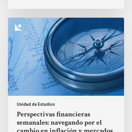
Perspectivas
financieras
semanales:
navegando
por
el
cambio
en
inflación
y
mercados
Unidad de Estudios
Perspectivas financieras
semanales: navegando por el
cambio en inflación y mercados