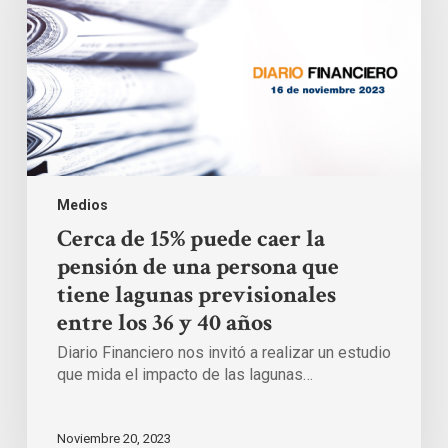
la
pensión
de
una
persona
que
tiene
lagunas
previsionales
entre
los
Medios
36
y
Cerca de 15% puede caer la
40
pensión de una persona que
años
tiene lagunas previsionales
entre los 36 y 40 años
Diario Financiero nos invitó a realizar un estudio
que mida el impacto de las lagunas…
Noviembre 20, 2023